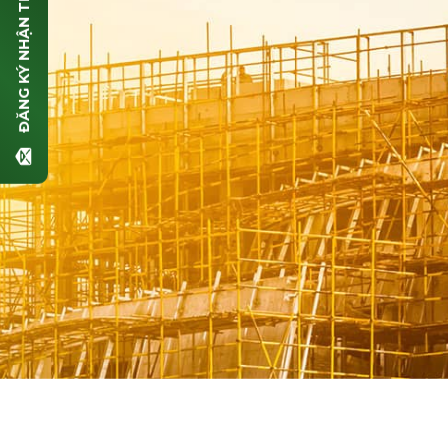
ĐĂNG KÝ NHẬN TIN
Số điện thoại (*)
Email (*)
Nội dung
GỬI THÔNG TIN