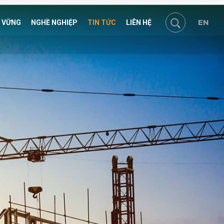
EN
N VỮNG
NGHỀ NGHIỆP
TIN TỨC
LIÊN HỆ