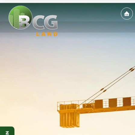
ĐĂNG KÝ NHẬN TIN
Họ và tên (*)