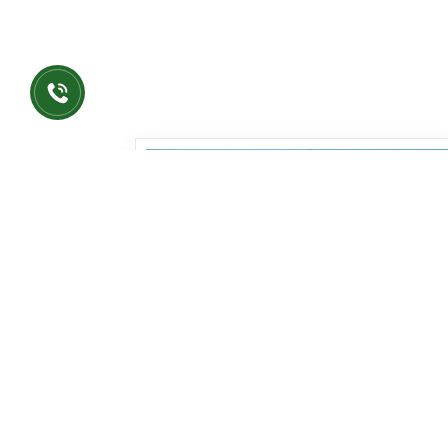
ĐẨY MẠNH T
Sau cột mốc ngày 18/2/2025 đánh 
trường King Crown Infinity đang đẩ
ngũ anh em công trường
Hiện tại dự án đã đổ bê tông sàn tầng
căn hộ, quyết tâm đưa dự án về đúng t
Hãy điểm qua những hình ảnh vừa được g