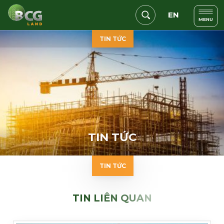
EN
MENU
TIN TỨC
ĐĂNG KÝ NHẬN TIN
T
I
N
T
Ứ
C
TIN TỨC
Họ và tên (*)
Số điện thoại (*)
Email (*)