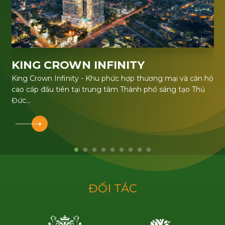
KING CROWN INFINITY
King Crown Infinity - Khu phức hợp thương mại và căn hộ
cao cấp đầu tiên tại trung tâm Thành phố sáng tạo Thủ
Đức
Dự án được phát triển bởi BCG Land - thành viên của Tập
đoàn Bamboo Capital (BCG)
ĐĂNG KÝ NHẬN TIN
Đ
Ố
I
T
Á
C
Họ và tên (*)