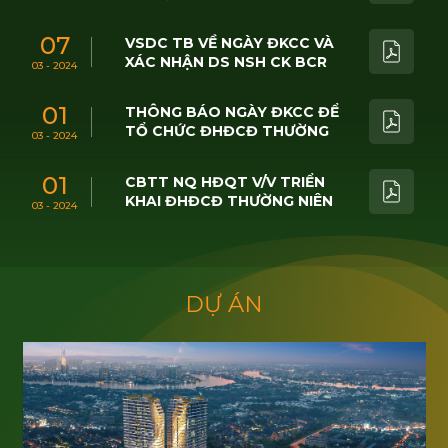
07
VSDC TB VỀ NGÀY ĐKCC VÀ
XÁC NHẬN DS NSH CK BCR
03 - 2024
01
THÔNG BÁO NGÀY ĐKCC ĐỂ
TỔ CHỨC ĐHĐCĐ THƯỜNG
03 - 2024
NIÊN 2024
01
CBTT NQ HĐQT V/V TRIỂN
KHAI ĐHĐCĐ THƯỜNG NIÊN
03 - 2024
2024
D
Ự
Á
N