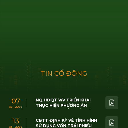
ĐẨY MẠNH THI CÔNG TRÊN CÔNG
TRƯỜNG KING CROWN INFINITY
T
I
N
C
Ổ
Đ
Ô
N
G
07
NQ HĐQT V/V TRIỂN KHAI
THỰC HIỆN PHƯƠNG ÁN
05 - 2024
PHÁT HÀNH CỔ PHIẾU ĐỂ
TRẢ CỔ TỨC NĂM 2023
13
CBTT ĐỊNH KỲ VỀ TÌNH HÌNH
SỬ DỤNG VỐN TRÁI PHIẾU
03 - 2024