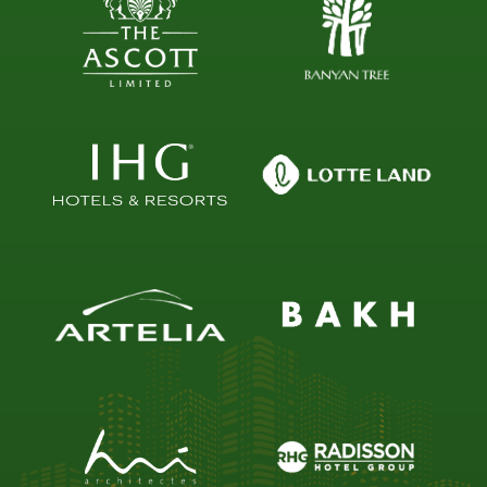
Số điện thoại (*)
Email (*)
Nội dung
GỬI THÔNG TIN