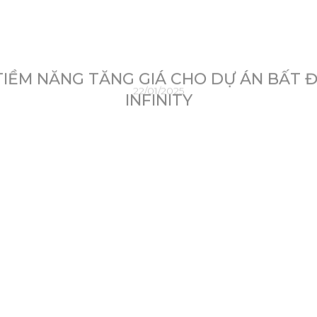
22/01/2025
TIỀM NĂNG TĂNG GIÁ CHO DỰ ÁN BẤT 
INFINITY
ộng, dự án King Crown Infinity nổi lên như một viên ngọc sáng vớ
ưu tập tiện ích đẳng cấp, tất cả tạo nên một kiệt tác đương đại v
tiềm năng tăng giá
quyết định tới sự thành công và tiềm năng sinh lời của các dự án 
m và dân số tăng nhanh, một dự án sở hữu vị trí thuận lợi khô
rị sinh lời dài hạn. Kể từ năm 2015, giá trị các căn hộ tại TP.
ày càng cao và sự phát triển hạ tầng đồng bộ.
yếu tố “Cận thị, cận giang, cận lộ” như khu phức hợp thương m