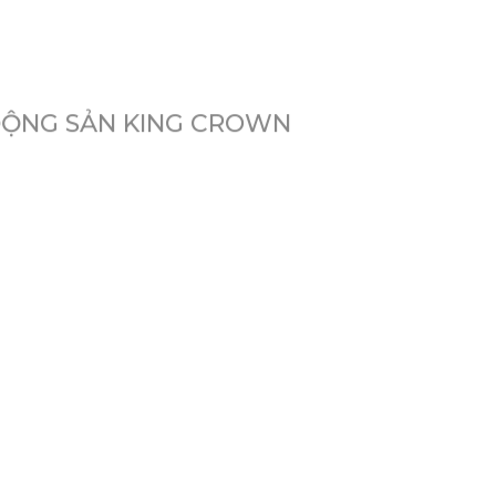
ĐỘNG SẢN KING CROWN
i những yếu tố đầy hứa hẹn. Từ vị trí
ới khả năng sinh lời bền vững giữa lòng
bất động sản. Ở những thành phố lớn như
ng chỉ đảm bảo khả năng lấp đầy trong
HCM đã tăng trưởng mạnh mẽ, trung bình
ại dịch vụ và căn hộ hạng sang King