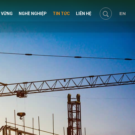
EN
N VỮNG
NGHỀ NGHIỆP
TIN TỨC
LIÊN HỆ