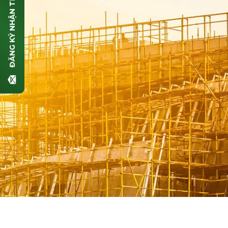
ĐĂNG KÝ NHẬN TIN
Số điện thoại (*)
Email (*)
Nội dung
GỬI THÔNG TIN