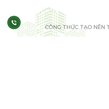
CÔNG THỨC TẠO NÊN 
Giữa thị trường bất động sản đầy biến đ
đắc địa, kiến trúc độc đáo, cho đến bộ s
đô thị sáng tạo Thủ Đức.
Vị trí đắc địa - bảo chứng vàng cho 
Vị trí địa lý luôn là yếu tố then chốt 
TP.HCM, nơi quỹ đất ngày càng khan hiế
ngắn hạn, mà còn là bảo chứng cho giá t
từ 15-20% mỗi năm, nhờ vào nhu cầu ng
Cũng vì thế, một dự án đảm bảo đầy đủ 