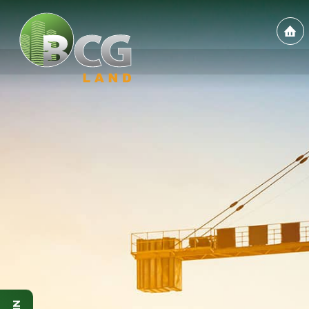
ĐĂNG KÝ NHẬN TIN
Họ và tên (*)