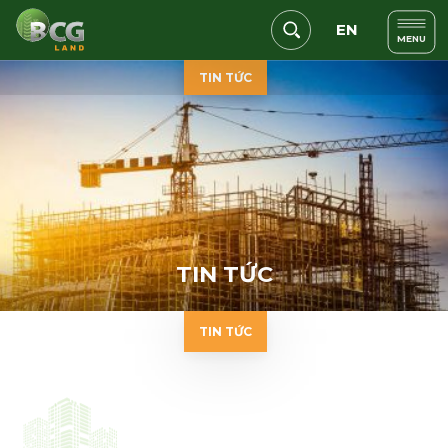
EN
MENU
TIN TỨC
ĐĂNG KÝ NHẬN TIN
T
I
N
T
Ứ
C
TIN TỨC
Họ và tên (*)
Số điện thoại (*)
25/06/2022
DỰ ÁN HẠNG SANG KING CROWN INFINITY
THIẾT LẬP KỶ LỤC QUAN TÂM CỦA KHÁCH
Email (*)