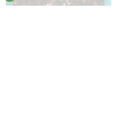
Sự kiện giới thiệu dự án King Crown Infinity: Biểu tượng
độc bản - Vị thế xứng tầm được diễn ra thành công tại
Gem Center (quận 1, Tp.HCM) với hơn 90% sản phẩm
được khách hàng đăng ký nguyện vọng.
Sáng ngày 25/6, sự kiện giới thiệu dự án King Crown
Infinity: Biểu tượng độc bản – Vị thế xứng tầm đã được
diễn ra thành công tại Gem Center (quận 1, Tp.HCM). Sự
kiện tạo nên kỷ lục mới trong nhóm ngành bất động sản
hàng hiệu với hơn 680 khách hàng quan tâm và hơn 90%
căn hộ đã được đăng ký thành công chỉ trong 3 giờ diễn
ra chương trình.
CÁC CĂN HỘ HẠNG SANG CÓ GIÁ TRỊ CAO
ĐƯỢC SỞ HỮU NHANH NHẤT
Dự án King Crown Infinity đã thu hút đông đảo khách
hàng trong ngày Sự kiện giới thiệu dự án King Crown
Infinity: Biểu tượng độc bản – Vị thế xứng tầm vừa qua.