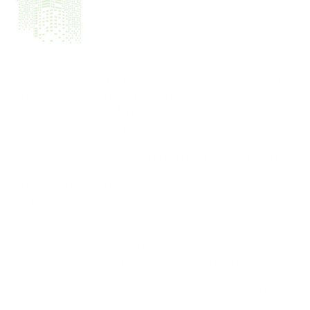
TOP 10 NHÀ PHÁT TRIỂN BẤT ĐỘNG SẢN HÀNG
ĐẦU VIỆT NAM TẠI LỄ TRAO GIẢI BCI ASIA
AWARDS 2022
BCI Asia Awards là giải thưởng danh giá và uy tín dành
cho các NHÀ PHÁT TRIỂN BẤT ĐỘNG SẢN, ĐƠN VỊ
THIẾT KẾ KIẾN TRÚC do tập đoàn BCI Media Group tổ
chức hàng năm.
Giải thưởng này có ý nghĩa tôn vinh những giá trị đích
thực, bền vững; đồng thời ghi nhận những nỗ lực và cống
hiến của BCG Land - Thành viên Tập đoàn Bamboo
Capital (BCG) trong việc giới thiệu và phát triển hàng loạt
dự án xứng tầm biểu tượng, mang đậm dấu ấn văn hóa
bản địa, tạo dựng niềm tin nơi khách hàng và nhà đầu tư
cũng như định hình phong cách sống trong tương lai.
Qua đó tiến thêm một bước gần hơn trở thành nhà phát
triển bất động sản hàng đầu Việt Nam và khu vực.
Thông tin về giải thưởng:
Click here