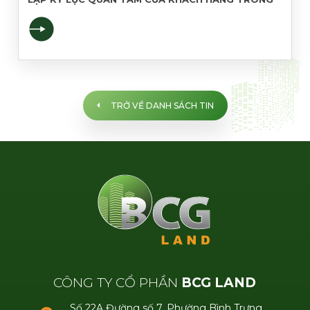
25/06/2022
DỰ ÁN HẠNG SANG KING CROWN INFINITY THIẾT
LẬP KỶ LỤC QUAN TÂM CỦA KHÁCH HÀNG TRONG
SỰ KIỆN GIỚI THIỆU