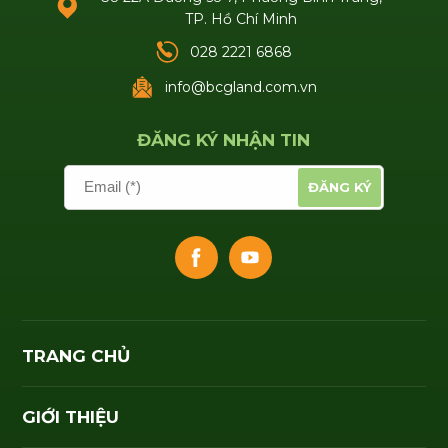
TRỞ VỀ DANH SÁCH TIN
CÔNG TY CỔ PHẦN
BCG LAND
Số 22A Đường số 7, Phường Bình Trưng,
TP. Hồ Chí Minh