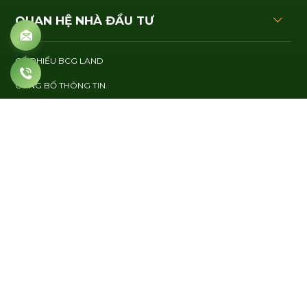
028 2221 6868
info@bcgland.com.vn
ĐĂNG KÝ NHẬN TIN
Email (*)
ĐĂNG KÝ
TRANG CHỦ
GIỚI THIỆU
QUAN HỆ NHÀ ĐẦU TƯ