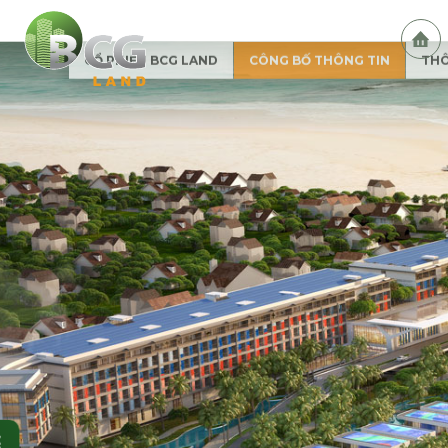
ĐĂNG KÝ NHẬN TIN
Họ và tên (*)