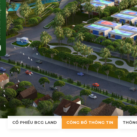
ĐĂNG KÝ NHẬN TIN
Số điện thoại (*)
Email (*)
Nội dung
GỬI THÔNG TIN
CỔ PHIẾU BCG LAND
CÔNG BỐ THÔNG TIN
THÔNG