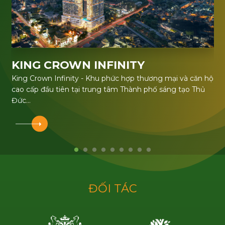
KING CROWN INFINITY
King Crown Infinity - Khu phức hợp thương mại và căn hộ
cao cấp đầu tiên tại trung tâm Thành phố sáng tạo Thủ
Đức
Dự án được phát triển bởi BCG Land - thành viên của Tập
đoàn Bamboo Capital (BCG)
Đ
Ố
I
T
Á
C
ĐĂNG KÝ NHẬN TIN