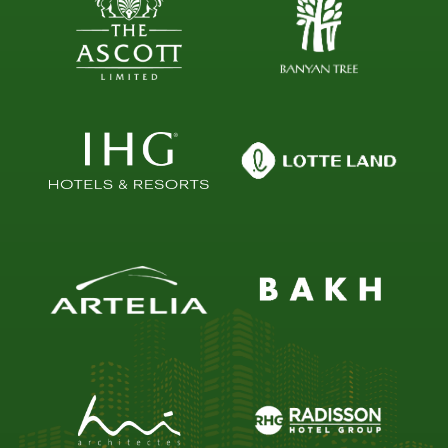
Họ và tên (*)
Số điện thoại (*)
Email (*)
Nội dung
GỬI THÔNG TIN