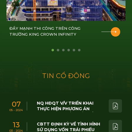
ĐẨY MẠNH THI CÔNG TRÊN CÔNG
TRƯỜNG KING CROWN INFINITY
T
I
N
C
Ổ
Đ
Ô
N
G
07
NQ HĐQT V/V TRIỂN KHAI
THỰC HIỆN PHƯƠNG ÁN
05 - 2024
PHÁT HÀNH CỔ PHIẾU ĐỂ
TRẢ CỔ TỨC NĂM 2023
13
CBTT ĐỊNH KỲ VỀ TÌNH HÌNH
SỬ DỤNG VỐN TRÁI PHIẾU
03 - 2024