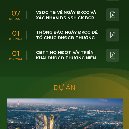
07
VSDC TB VỀ NGÀY ĐKCC VÀ
XÁC NHẬN DS NSH CK BCR
03 - 2024
01
THÔNG BÁO NGÀY ĐKCC ĐỂ
TỔ CHỨC ĐHĐCĐ THƯỜNG
03 - 2024
NIÊN 2024
01
CBTT NQ HĐQT V/V TRIỂN
KHAI ĐHĐCĐ THƯỜNG NIÊN
03 - 2024
2024
D
Ự
Á
N