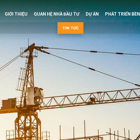
GIỚI THIỆU
QUAN HỆ NHÀ ĐẦU TƯ
DỰ ÁN
PHÁT TRIỂN BỀ
TIN TỨC