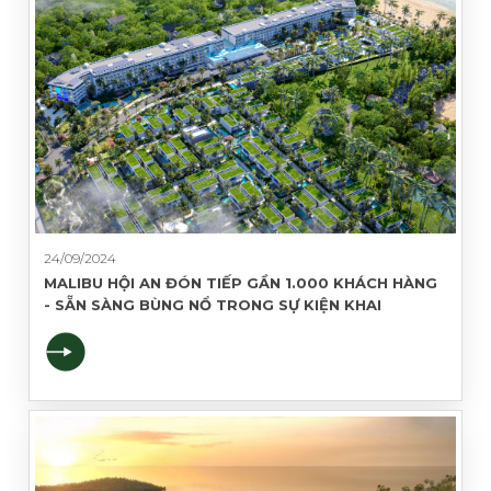
24/09/2024
MALIBU HỘI AN ĐÓN TIẾP GẦN 1.000 KHÁCH HÀNG
- SẴN SÀNG BÙNG NỔ TRONG SỰ KIỆN KHAI
TRƯƠNG VÀO QUÝ 4/2024
ĐĂNG KÝ NHẬN TIN