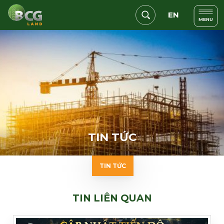
EN
MENU
T
I
N
T
Ứ
C
TIN TỨC
T
I
N
L
I
Ê
N
Q
U
A
N