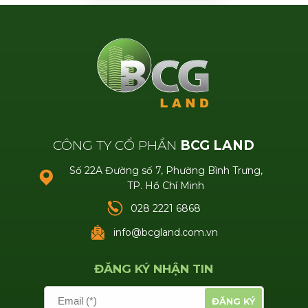
CÔNG TY CỔ PHẦN
BCG LAND
Số 22A Đường số 7, Phường Bình Trưng,
TP. Hồ Chí Minh
028 2221 6868
info@bcgland.com.vn
ĐĂNG KÝ NHẬN TIN
Email (*)
ĐĂNG KÝ