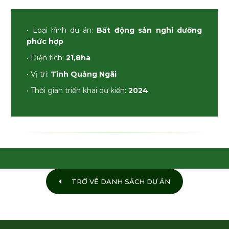
• Loại hình dự án:
Bất động sản nghỉ dưỡng
phức hợp
• Diện tích:
21,8ha
• Vị trí:
Tỉnh Quảng Ngãi
• Thời gian triển khai dự kiến:
2024
ĐĂNG KÝ NHẬN TIN
Họ và tên (*)
Số điện thoại (*)
Email (*)
TRỞ VỀ DANH SÁCH DỰ ÁN
Nội dung