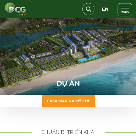
EN
MENU
D
Ự
Á
N
CASA MARINA MỸ KHÊ
CHUẨN BỊ TRIỂN KHAI