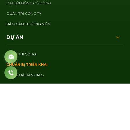
ĐẠI HỘI ĐỒNG CỔ ĐÔNG
QUẢN TRỊ CÔNG TY
BÁO CÁO THƯỜNG NIÊN
DỰ ÁN
ĐANG THI CÔNG
CHUẨN BỊ TRIỂN KHAI
DỰ ÁN ĐÃ BÀN GIAO
PHÁT TRIỂN BỀN VỮNG
BÁO CÁO PHÁT TRIỂN BỀN VỮNG
NGHỀ NGHIỆP