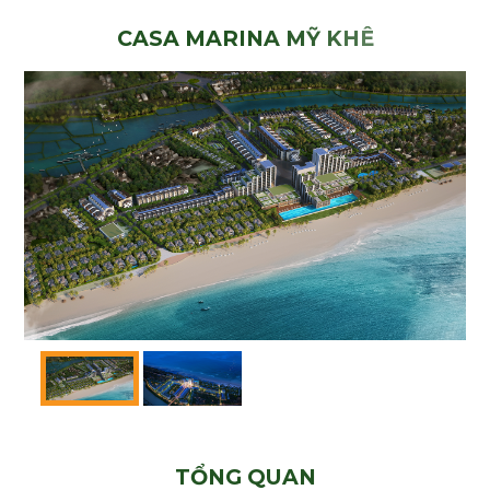
C
A
S
A
M
A
R
I
N
A
M
Ỹ
K
H
Ê
T
Ổ
N
G
Q
U
A
N